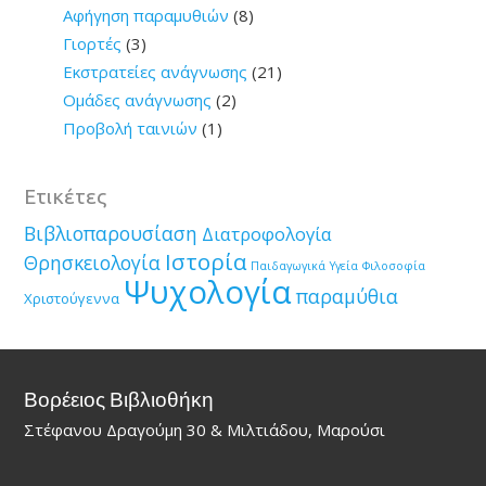
Αφήγηση παραμυθιών
(8)
Γιορτές
(3)
Εκστρατείες ανάγνωσης
(21)
Ομάδες ανάγνωσης
(2)
Προβολή ταινιών
(1)
Ετικέτες
Βιβλιοπαρουσίαση
Διατροφολογία
Ιστορία
Θρησκειολογία
Παιδαγωγικά
Υγεία
Φιλοσοφία
Ψυχολογία
παραμύθια
Χριστούγεννα
Βορέειος Βιβλιοθήκη
Στέφανου Δραγούμη 30 & Μιλτιάδου, Μαρούσι