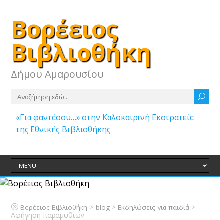
Βορέειος
Βιβλιοθήκη
Δήμου Αμαρουσίου
«Για φαντάσου…» στην Καλοκαιρινή Εκστρατεία
της Εθνικής Βιβλιοθήκης
>
>
>
Βορέειος Βιβλιοθήκη
blog
Εκδηλώσεις για παιδιά
Αφήγηση παραμυθιών