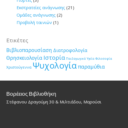
Γιορτές
(3)
Εκστρατείες ανάγνωσης
(21)
Ομάδες ανάγνωσης
(2)
Προβολή ταινιών
(1)
Ετικέτες
Βιβλιοπαρουσίαση
Διατροφολογία
Ιστορία
Θρησκειολογία
Παιδαγωγικά
Υγεία
Φιλοσοφία
Ψυχολογία
παραμύθια
Χριστούγεννα
Βορέειος Βιβλιοθήκη
Στέφανου Δραγούμη 30 & Μιλτιάδου, Μαρούσι